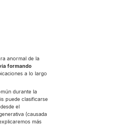
ura anormal de la
vía formando
bicaciones a lo largo
común durante la
is puede clasificarse
 desde el
generativa (causada
e explicaremos más