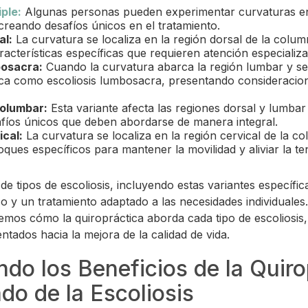
iple:
Algunas personas pueden experimentar curvaturas en
creando desafíos únicos en el tratamiento.
al:
La curvatura se localiza en la región dorsal de la colum
acterísticas específicas que requieren atención especializa
bosacra:
Cuando la curvatura abarca la región lumbar y se 
fica como escoliosis lumbosacra, presentando consideracion
solumbar:
Esta variante afecta las regiones dorsal y lumbar
fíos únicos que deben abordarse de manera integral.
ical:
La curvatura se localiza en la región cervical de la c
oques específicos para mantener la movilidad y aliviar la te
de tipos de escoliosis, incluyendo estas variantes específic
o y un tratamiento adaptado a las necesidades individuales
emos cómo la quiropráctica aborda cada tipo de escoliosis
ntados hacia la mejora de la calidad de vida.
do los Beneficios de la Quiro
ado de la Escoliosis