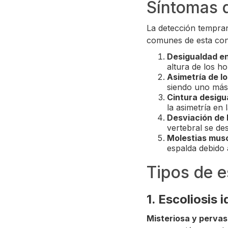
Síntomas d
La detección temprana
comunes de esta cond
Desigualdad en
altura de los h
Asimetría de l
siendo uno más
Cintura desigua
la asimetría en 
Desviación de 
vertebral se de
Molestias musc
espalda debido 
Tipos de e
1. Escoliosis 
Misteriosa y pervas