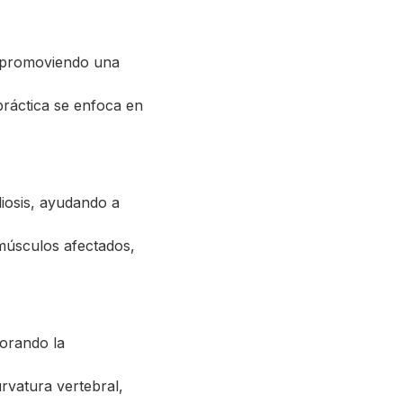
, promoviendo una
opráctica se enfoca en
liosis, ayudando a
 músculos afectados,
jorando la
urvatura vertebral,