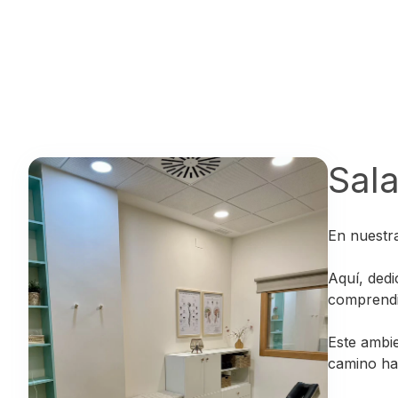
Sala
En nuestra
Aquí, dedi
comprendi
Este ambie
camino ha