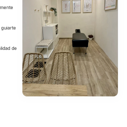
amente
 guiarte
lidad de