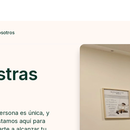
osotros
stras
rsona es única, y
stamos aquí para
arte a alcanzar tu