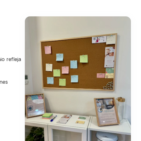
o refleja
enes