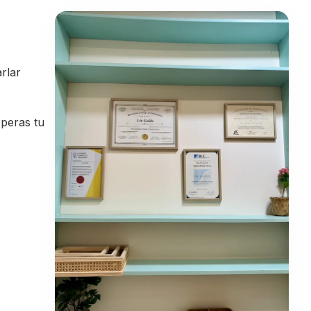
rlar
speras tu