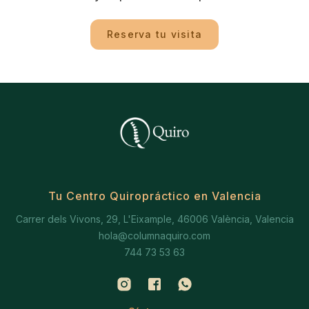
Reserva tu visita
Tu Centro Quiropráctico en Valencia
Carrer dels Vivons, 29, L'Eixample, 46006 València, Valencia
hola@columnaquiro.com
744 73 53 63