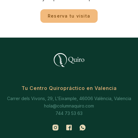
Reserva tu visita
Tu Centro Quiropráctico en Valencia
Carrer dels Vivons, 29, L'Eixample, 46006 València, Valencia
hola@columnaquiro.com
744 73 53 63