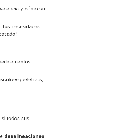
 Valencia y cómo su
r tus necesidades
 pasado!
 medicamentos
sculoesqueléticos,
 si todos sus
de
desalineaciones