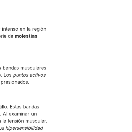
intenso en la región
erie de
molestias
s bandas musculares
s. Los
puntos activos
 presionados.
illo. Estas bandas
e. Al examinar un
 la tensión muscular.
 La
hipersensibilidad