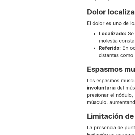
Dolor localiza
El dolor es uno de lo
Localizado:
Se 
molestia consta
Referido:
En oca
distantes como 
Espasmos mu
Los espasmos muscu
involuntaria
del músc
presionar el nódulo,
músculo, aumentando
Limitación d
La presencia de punto
limitación se acomp