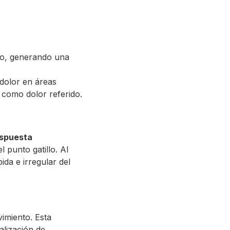
lo, generando una
 dolor en áreas
 como dolor referido.
spuesta
 punto gatillo. Al
da e irregular del
vimiento. Esta
alización de