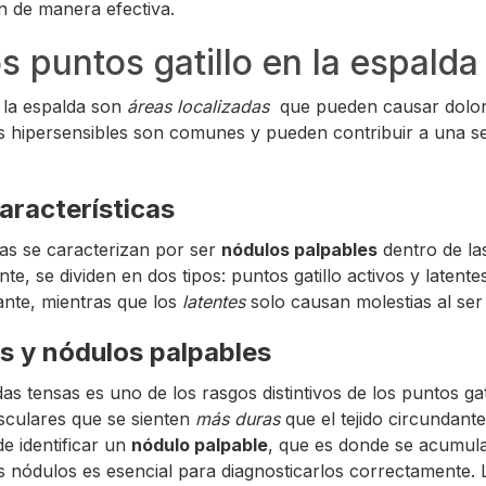
n de manera efectiva.
s puntos gatillo en la espalda
n la espalda son
áreas localizadas
que pueden causar dolor 
s hipersensibles son comunes y pueden contribuir a una s
características
cas se caracterizan por ser
nódulos palpables
dentro de la
e, se dividen en dos tipos: puntos gatillo activos y latente
nte, mientras que los
latentes
solo causan molestias al ser
s y nódulos palpables
s tensas es uno de los rasgos distintivos de los puntos gat
culares que se sienten
más duras
que el tejido circundant
de identificar un
nódulo palpable
, que es donde se acumula
s nódulos es esencial para diagnosticarlos correctamente.