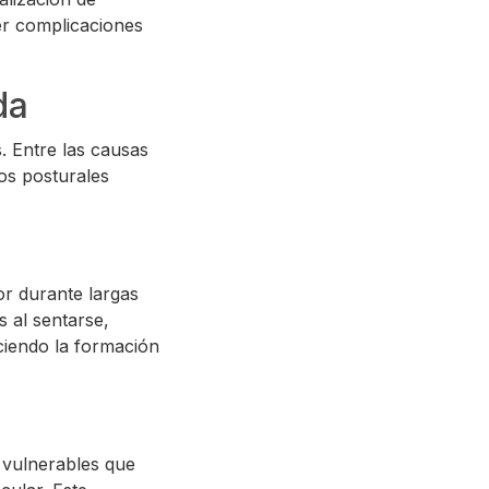
er complicaciones
da
s. Entre las causas
os posturales
or durante largas
 al sentarse,
eciendo la formación
 vulnerables que