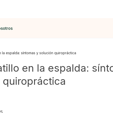
osotros
n la espalda: síntomas y solución quiropráctica
tillo en la espalda: sín
 quiropráctica
25