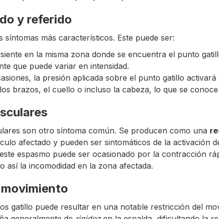
do y referido
s síntomas más característicos. Este puede ser:
siente en la misma zona donde se encuentra el punto gatil
nte que puede variar en intensidad.
siones, la presión aplicada sobre el punto gatillo activará
los brazos, el cuello o incluso la cabeza, lo que se conoce
sculares
lares son otro síntoma común. Se producen como una
re
ulo afectado y pueden ser sintomáticos de la activación del
 este espasmo puede ser ocasionado por la contracción rápi
 así la incomodidad en la zona afectada.
e movimiento
s gatillo puede resultar en una notable restricción del mo
aña generalmente de
rigidez
en la espalda, dificultando la re