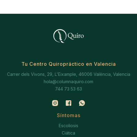
Tu Centro Quiropráctico en Valencia
Carrer dels Vivons, 29, L'Eixample, 46006 València, Valencia
hola@columnaquiro.com
744 73 53 63
Síntomas
Escoliosis
Ciática